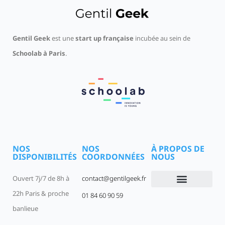
Gentil Geek
est une
start up française
incubée au sein de
Schoolab à Paris
.
NOS
NOS
À PROPOS DE
DISPONIBILITÉS
COORDONNÉES
NOUS
Ouvert 7j/7 de 8h à
contact@gentilgeek.fr
22h Paris & proche
01 84 60 90 59
Devenir un Gentil Geek
Qui sommes-nous
offres-d-emploi
banlieue