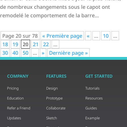
de nombreux changements sous le capot ont
remodelé le comportement de la barre...
Page 20 sur 78
« Première page
«
…
10
…
18
19
20
21
22
…
30
40
50
…
»
Dernière page »
COMPANY
FEATURES
GET STARTED
Pricing
Design
Tutorials
Education
Prototype
Resources
Refer a Friend
Collaborate
Guides
Updates
Sketch
Example