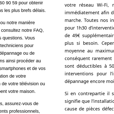
 60 90 59
pour obtenir
votre réseau Wi-Fi,
s les plus brefs délais.
immédiatement afin de
marche. Toutes nos in
e ou notre manière
pour 1h30 d’interventi
, consultez notre FAQ,
de 49€ supplémentair
s questions. Vous
plus si besoin. Cepe
 techniciens pour
moyenne au maximum
u dépannage ou de
conséquent rarement n
ons ainsi procéder au
sont déductibles à 5
 smartphones et de vos
interventions pour l’
ration de votre
dépannage encore moi
 de votre télévision ou
ent votre maison.
Si en contrepartie il 
signifie que l’installat
rs, assurez-vous de
cause de pièces défec
ents professionnels,