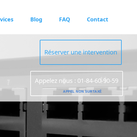
vices
Blog
FAQ
Contact
Réserver une intervention
Appelez nous : 01-84-60-90-59
APPEL NON SURTAXÉ