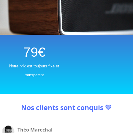
79€
%
Notre prix est toujours fixe et
transparent
Nos clients sont conquis
💛
Théo Marechal