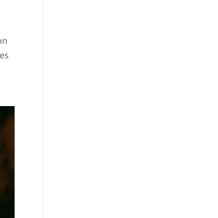
on
des
.