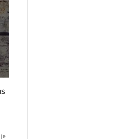
us
 je