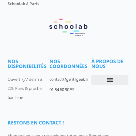
Schoolab à Paris
.
NOS
NOS
À PROPOS DE
DISPONIBILITÉS
COORDONNÉES
NOUS
Ouvert 7j/7 de 8h à
contact@gentilgeek.fr
22h Paris & proche
01 84 60 90 59
Devenir un Gentil Geek
Qui sommes-nous
offres-d-emploi
banlieue
RESTONS EN CONTACT !
Abonnez vous pour recevoir nos tutos, nos offres et nos