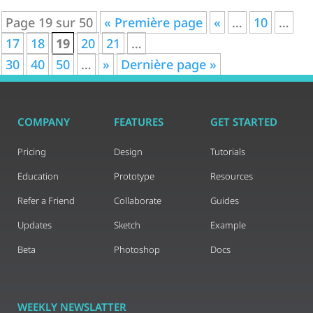
Page 19 sur 50
« Première page
«
…
10
…
17
18
19
20
21
…
30
40
50
…
»
Dernière page »
COMPANY
FEATURES
GET STARTED
Pricing
Design
Tutorials
Education
Prototype
Resources
Refer a Friend
Collaborate
Guides
Updates
Sketch
Example
Beta
Photoshop
Docs
WEEKLY NEWSLATTER