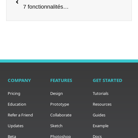
7 fonctionnalités YouTube que vous n'utilisez probablement pas encore
COMPANY
FEATURES
GET STARTED
Pricing
Design
Tutorials
Education
Prototype
Resources
Refer a Friend
Collaborate
Guides
Updates
Sketch
Example
Beta
Photoshop
Docs