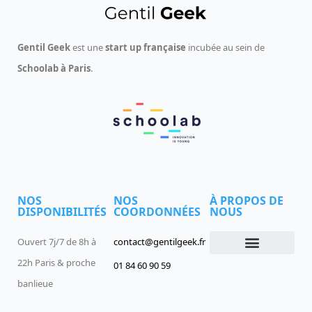
Gentil Geek
est une
start up française
incubée au sein de
Schoolab à Paris
.
NOS
NOS
À PROPOS DE
DISPONIBILITÉS
COORDONNÉES
NOUS
Ouvert 7j/7 de 8h à
contact@gentilgeek.fr
22h Paris & proche
01 84 60 90 59
Devenir un Gentil Geek
Qui sommes-nous
offres-d-emploi
banlieue