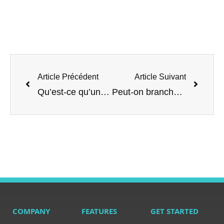
Article Précédent
Article Suivant
Qu’est-ce qu’une télévision 4K ?
Peut-on brancher une télévision sans prise antenne extérieure ?
COMPANY
FEATURES
GET STARTED