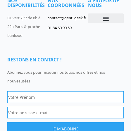
NOS
NOS
À PROPOS DE
DISPONIBILITÉS
COORDONNÉES
NOUS
Ouvert 7j/7 de 8h à
contact@gentilgeek.fr
22h Paris & proche
01 84 60 90 59
Devenir un Gentil Geek
Qui sommes-nous
offres-d-emploi
banlieue
RESTONS EN CONTACT !
Abonnez vous pour recevoir nos tutos, nos offres et nos
nouveautées
JE M'ABONNE