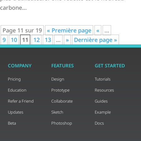
carbone...
Page 11 sur 19
« Première page
«
…
9
10
11
12
13
…
»
Dernière page »
COMPANY
FEATURES
GET STARTED
Pricing
Design
Tutorials
Education
Prototype
Resources
Refer a Friend
Collaborate
Guides
Updates
Sketch
Example
Beta
Photoshop
Docs