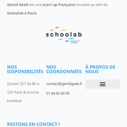
Gentil Geek
est une
start up française
incubée au sein de
Schoolab à Paris
.
NOS
NOS
À PROPOS DE
DISPONIBILITÉS
COORDONNÉES
NOUS
Ouvert 7j/7 de 8h à
contact@gentilgeek.fr
22h Paris & proche
01 84 60 90 59
Devenir un Gentil Geek
Qui sommes-nous
offres-d-emploi
banlieue
RESTONS EN CONTACT !