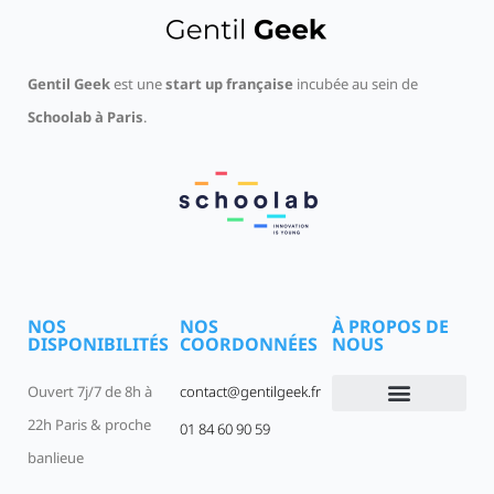
Gentil Geek
est une
start up française
incubée au sein de
Schoolab à Paris
.
NOS
NOS
À PROPOS DE
DISPONIBILITÉS
COORDONNÉES
NOUS
Ouvert 7j/7 de 8h à
contact@gentilgeek.fr
22h Paris & proche
01 84 60 90 59
Devenir un Gentil Geek
Qui sommes-nous
offres-d-emploi
banlieue