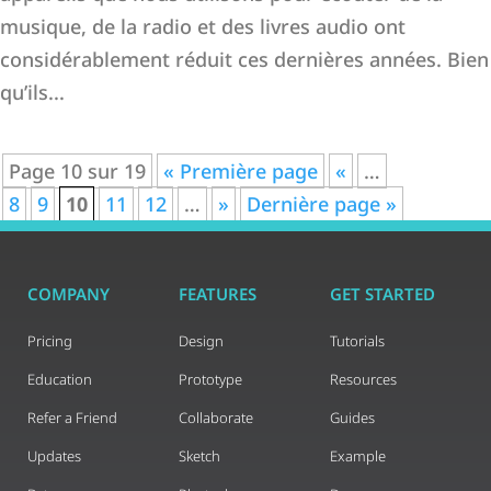
musique, de la radio et des livres audio ont
considérablement réduit ces dernières années. Bien
qu’ils...
Page 10 sur 19
« Première page
«
…
8
9
10
11
12
…
»
Dernière page »
COMPANY
FEATURES
GET STARTED
Pricing
Design
Tutorials
Education
Prototype
Resources
Refer a Friend
Collaborate
Guides
Updates
Sketch
Example