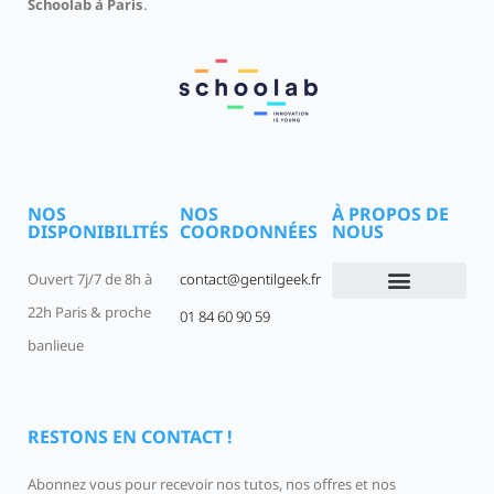
Schoolab à Paris
.
NOS
NOS
À PROPOS DE
DISPONIBILITÉS
COORDONNÉES
NOUS
Ouvert 7j/7 de 8h à
contact@gentilgeek.fr
22h Paris & proche
01 84 60 90 59
Devenir un Gentil Geek
Qui sommes-nous
offres-d-emploi
banlieue
RESTONS EN CONTACT !
Abonnez vous pour recevoir nos tutos, nos offres et nos