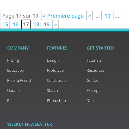
Page 17 sur 19
« Première page
«
…
10
…
15
16
17
18
19
»
COMPANY
FEATURES
GET STARTED
Pricing
Design
Tutorials
Education
Prototype
Resources
Refer a Friend
Collaborate
Guides
Updates
Sketch
Example
Beta
Photoshop
Docs
WEEKLY NEWSLATTER