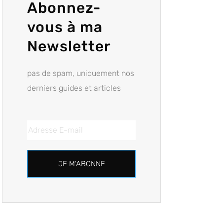
Abonnez-
vous à ma
Newsletter
pas de spam, uniquement nos
derniers guides et articles
JE M'ABONNE