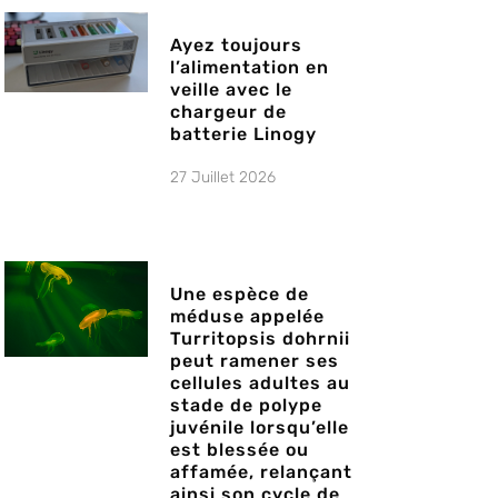
Ayez toujours
l’alimentation en
veille avec le
chargeur de
batterie Linogy
27 Juillet 2026
Une espèce de
méduse appelée
Turritopsis dohrnii
peut ramener ses
cellules adultes au
stade de polype
juvénile lorsqu’elle
est blessée ou
affamée, relançant
ainsi son cycle de