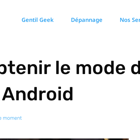
Gentil Geek
Dépannage
Nos Se
enir le mode de
r Android
le moment