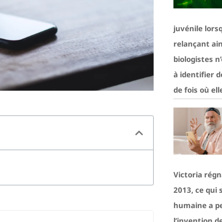
juvénile lors
relançant ain
biologistes n
à identifier 
de fois où ell
Victoria régn
2013, ce qui 
humaine a p
l’invention d