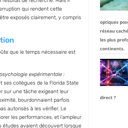
 résultat de recherche. Mais il
terruption qui rendent cette
’être exposés clairement, y compris
optiques pos
réseau caché 
tion
les plus prof
continents.
coûte que le temps nécessaire est
psychologie expérimentale :
t ses collègues de la Florida State
r sur une tâche exigeant leur
direct ?
oximité, bourdonnaient parfois
s autorisés à les vérifier. Le
ériorer les performances, et l’ampleur
es études avaient découvert lorsque