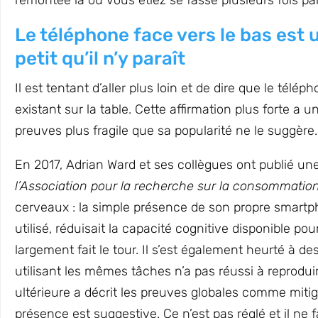
remontée là où vous étiez se fasse plusieurs fois pa
Le téléphone face vers le bas es
petit qu’il n’y paraît
Il est tentant d’aller plus loin et de dire que le tél
existant sur la table. Cette affirmation plus forte a
preuves plus fragile que sa popularité ne le suggère.
En 2017, Adrian Ward et ses collègues ont publié u
l’Association pour la recherche sur la consommatio
cerveaux : la simple présence de son propre smart
utilisé, réduisait la capacité cognitive disponible po
largement fait le tour. Il s’est également heurté à de
utilisant les mêmes tâches n’a pas réussi à reprodui
ultérieure a décrit les preuves globales comme mitig
présence est suggestive. Ce n’est pas réglé et il ne fa