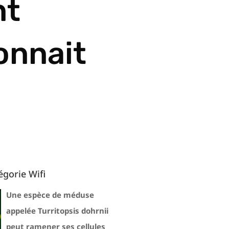
nt
onnait
égorie Wifi
Une espèce de méduse
appelée Turritopsis dohrnii
peut ramener ses cellules