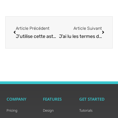
Article Précédent
Article Suivant
J’utilise cette astuce pour forcer le mode lecteur sur chaque page Web et dire adieu aux publicités
J’ai lu les termes de 5 générateurs d’IA populaires : vous n’êtes probablement pas propriétaire de votre contenu
COMPANY
FEATURES
GET STARTED
Pricing
Design
Tutorials