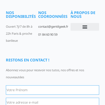
NOS
NOS
À PROPOS DE
DISPONIBILITÉS
COORDONNÉES
NOUS
Ouvert 7j/7 de 8h à
contact@gentilgeek.fr
22h Paris & proche
01 84 60 90 59
Devenir un Gentil Geek
Qui sommes-nous
offres-d-emploi
banlieue
RESTONS EN CONTACT !
Abonnez vous pour recevoir nos tutos, nos offres et nos
nouveautées