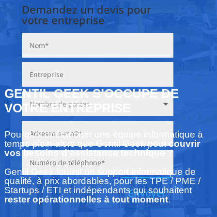
Demandez un devis pour
votre entreprise
GENTIL GEEK S’OCCUPE DE
VOTRE ENTREPRISE
Pourquoi embaucher une équipe informatique à
temps plein alors que Gentil Geek peut
couvrir
vos besoins d’assistance technique
?
Gentil Geek fournit un support informatique de
qualité, à prix abordables, pour les TPE / PME /
Startups / ETI et indépendants qui souhaitent
Envoyer
rester opérationnelles à tout moment
.