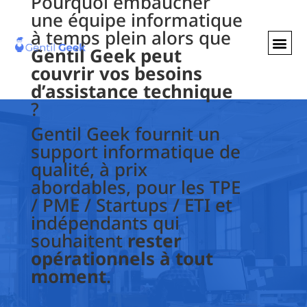
Pourquoi embaucher
une équipe informatique
à temps plein alors que
Gentil Geek peut
GENTIL GEE
NOS S
couvrir vos besoins
d’assistance technique
?
Gentil Geek fournit un
support informatique de
qualité, à prix
abordables, pour les TPE
/ PME / Startups / ETI et
indépendants qui
souhaitent
rester
opérationnels à tout
moment
.