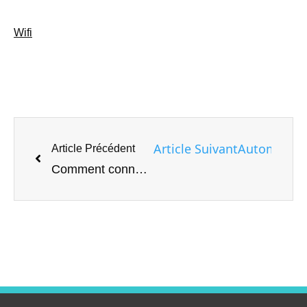
Wifi
Article Suivant
Automatisez
Article Précédent
Comment connecter automatiquement Android au réseau et à l'appareil Bluetooth corrects