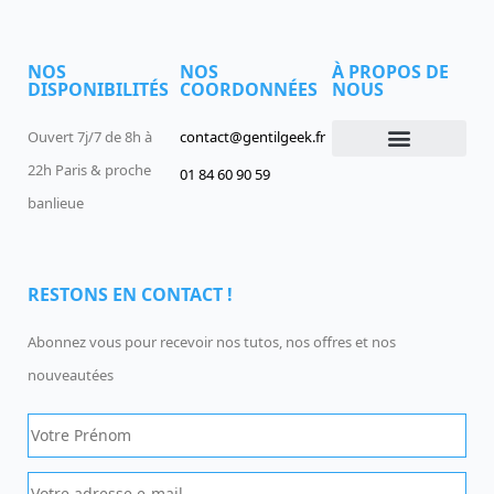
NOS
NOS
À PROPOS DE
DISPONIBILITÉS
COORDONNÉES
NOUS
Ouvert 7j/7 de 8h à
contact@gentilgeek.fr
22h Paris & proche
01 84 60 90 59
Devenir un Gentil Geek
Qui sommes-nous
offres-d-emploi
banlieue
RESTONS EN CONTACT !
Abonnez vous pour recevoir nos tutos, nos offres et nos
nouveautées