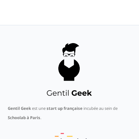
Gentil Geek
est une
start up française
incubée au sein de
Schoolab à Paris
.