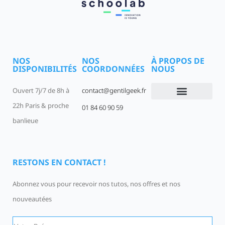
NOS
NOS
À PROPOS DE
DISPONIBILITÉS
COORDONNÉES
NOUS
Ouvert 7j/7 de 8h à
contact@gentilgeek.fr
22h Paris & proche
01 84 60 90 59
Devenir un Gentil Geek
Qui sommes-nous
offres-d-emploi
banlieue
RESTONS EN CONTACT !
Abonnez vous pour recevoir nos tutos, nos offres et nos
nouveautées