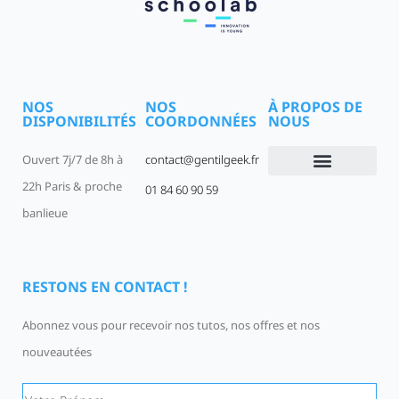
NOS
NOS
À PROPOS DE
DISPONIBILITÉS
COORDONNÉES
NOUS
Ouvert 7j/7 de 8h à
contact@gentilgeek.fr
22h Paris & proche
01 84 60 90 59
Devenir un Gentil Geek
Qui sommes-nous
offres-d-emploi
banlieue
RESTONS EN CONTACT !
Abonnez vous pour recevoir nos tutos, nos offres et nos
nouveautées