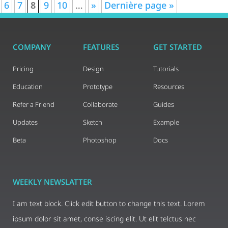
6
7
8
9
10
…
»
Dernière page »
COMPANY
FEATURES
GET STARTED
Pricing
Design
Tutorials
Education
Prototype
Resources
Refer a Friend
Collaborate
Guides
Updates
Sketch
Example
Beta
Photoshop
Docs
WEEKLY NEWSLATTER
I am text block. Click edit button to change this text. Lorem
ipsum dolor sit amet, conse iscing elit. Ut elit telctus nec