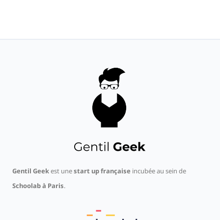
Gentil Geek
est une
start up française
incubée au sein de
Schoolab à Paris
.