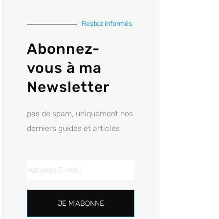
Restez informés
Abonnez-
vous à ma
Newsletter
pas de spam, uniquement nos
derniers guides et articles
JE M'ABONNE