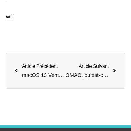
Wifi
Article Précédent
Article Suivant
macOS 13 Ventura : tout ce qu’il faut savoir sur la nouvelle version du système d’exploitation pour Mac
GMAO, qu’est-ce que c’est ? Les outils de gestion de maintenance assistée par ordinateur.