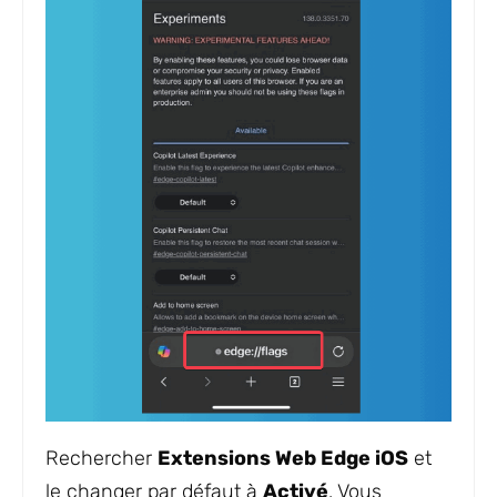
Rechercher
Extensions Web Edge iOS
et
le changer par défaut à
Activé
. Vous