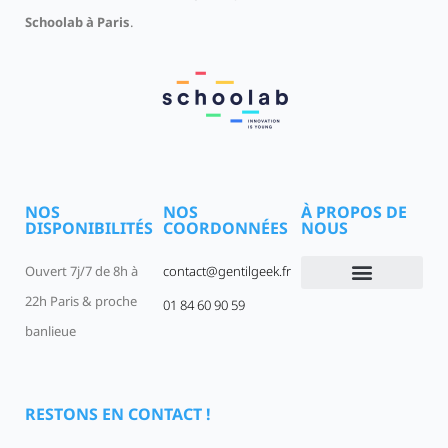
Schoolab à Paris
.
NOS
NOS
À PROPOS DE
DISPONIBILITÉS
COORDONNÉES
NOUS
Ouvert 7j/7 de 8h à
contact@gentilgeek.fr
22h Paris & proche
01 84 60 90 59
Devenir un Gentil Geek
Qui sommes-nous
offres-d-emploi
banlieue
RESTONS EN CONTACT !