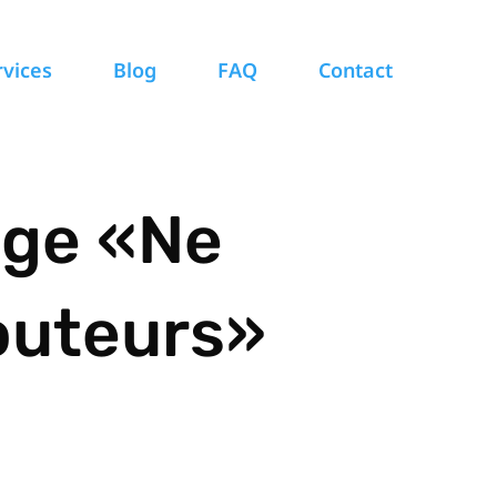
rvices
Blog
FAQ
Contact
age «Ne
outeurs»