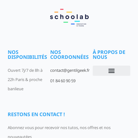
NOS
NOS
À PROPOS DE
DISPONIBILITÉS
COORDONNÉES
NOUS
Ouvert 7j/7 de 8h à
contact@gentilgeek.fr
22h Paris & proche
01 84 60 90 59
Devenir un Gentil Geek
Qui sommes-nous
offres-d-emploi
banlieue
RESTONS EN CONTACT !
Abonnez vous pour recevoir nos tutos, nos offres et nos
nouveautées