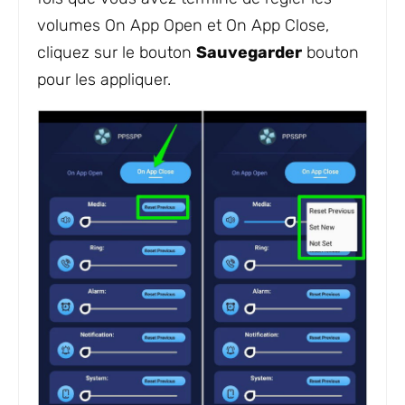
volumes On App Open et On App Close,
cliquez sur le bouton
Sauvegarder
bouton
pour les appliquer.