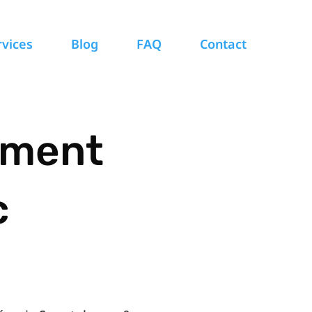
rvices
Blog
FAQ
Contact
ement
c