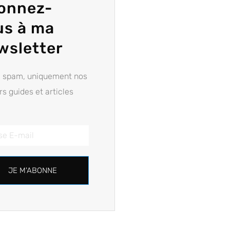
onnez-
us à ma
wsletter
e spam, uniquement nos
rs guides et articles
JE M'ABONNE