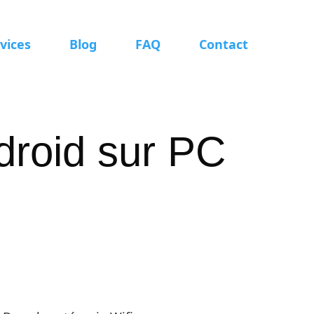
vices
Blog
FAQ
Contact
droid sur PC