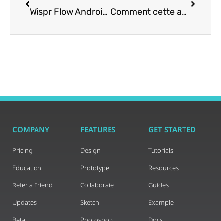
Wispr Flow Android Hands-On : la meilleure expérience voix-texte à ce jour
Comment cette application gratuite a transformé le chaos de mes captures d’écran Android en ordre
COMPANY
FEATURES
GET STARTED
Pricing
Design
Tutorials
Education
Prototype
Resources
Refer a Friend
Collaborate
Guides
Updates
Sketch
Example
Beta
Photoshop
Docs