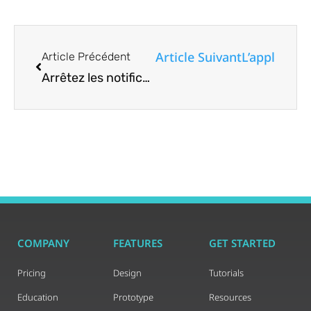
Article Suivant
L’applicatio
Article Précédent
Arrêtez les notifications d’interrompre la lecture de musique sur iPhone
COMPANY
FEATURES
GET STARTED
Pricing
Design
Tutorials
Education
Prototype
Resources