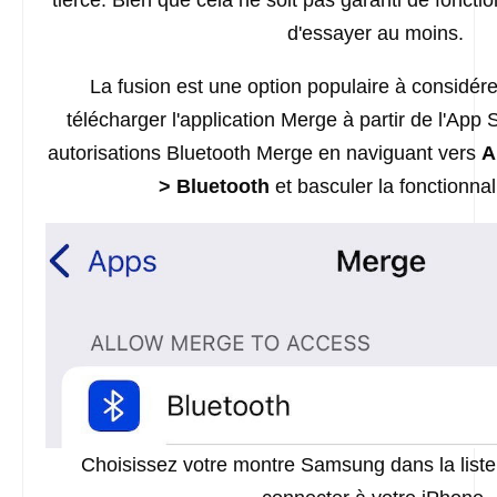
tierce. Bien que cela ne soit pas garanti de fonctio
d'essayer au moins.
La fusion est une option populaire à considé
télécharger l'application Merge à partir de l'App 
autorisations Bluetooth Merge en naviguant vers
A
> Bluetooth
et basculer la fonctionnal
Choisissez votre montre Samsung dans la liste