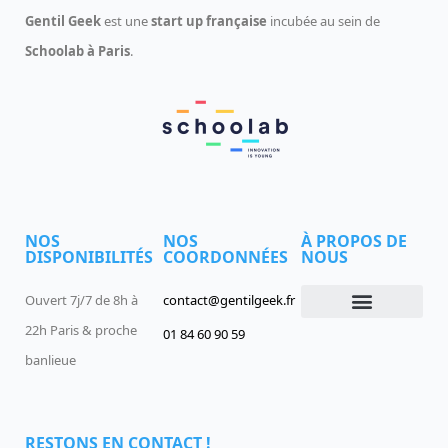
Gentil Geek
est une
start up française
incubée au sein de
Schoolab à Paris
.
NOS
NOS
À PROPOS DE
DISPONIBILITÉS
COORDONNÉES
NOUS
Ouvert 7j/7 de 8h à
contact@gentilgeek.fr
22h Paris & proche
01 84 60 90 59
Devenir un Gentil Geek
Qui sommes-nous
offres-d-emploi
banlieue
RESTONS EN CONTACT !