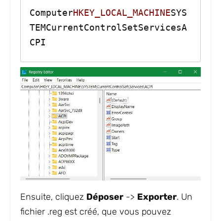
Computer
HKEY_LOCAL_MACHINE
SYS
TEMCurrentControlSetServicesA
CPI
Ensuite, cliquez
Déposer
->
Exporter
. Un
fichier .reg est créé, que vous pouvez