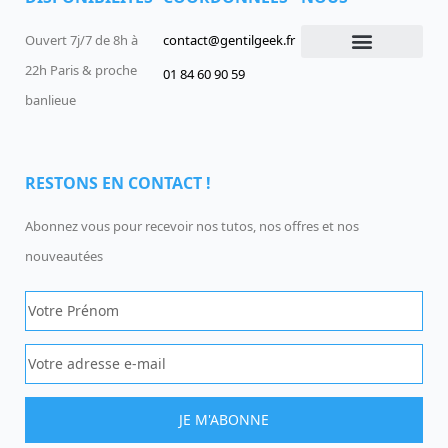
Ouvert 7j/7 de 8h à
contact@gentilgeek.fr
22h Paris & proche
01 84 60 90 59
Devenir un Gentil Geek
Qui sommes-nous
offres-d-emploi
banlieue
RESTONS EN CONTACT !
Abonnez vous pour recevoir nos tutos, nos offres et nos
nouveautées
JE M'ABONNE