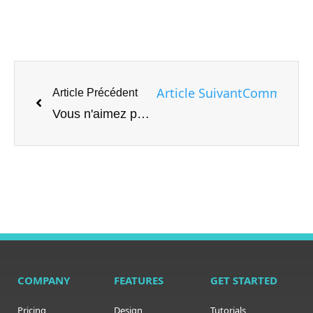
Article Suivant
Comment uti
Article Précédent
Vous n'aimez pas le nouveau look Apple Mail? Voici comment revenir à la vue classique
COMPANY
FEATURES
GET STARTED
Pricing
Design
Tutorials