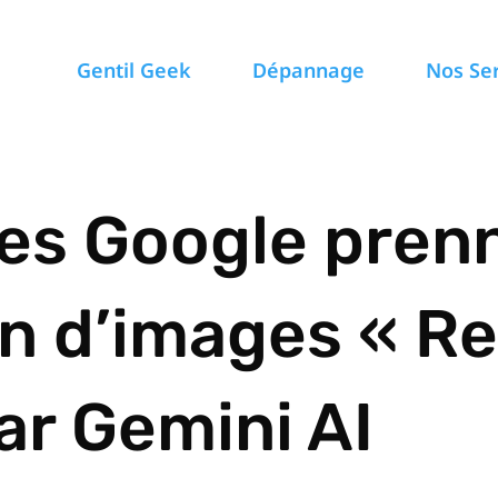
Gentil Geek
Dépannage
Nos Se
s Google prenn
on d’images « R
ar Gemini AI