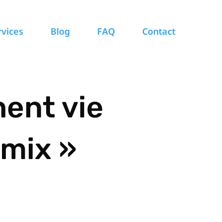
rvices
Blog
FAQ
Contact
ent vie
emix »