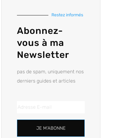
Restez informés
Abonnez-
vous à ma
Newsletter
pas de spam, uniquement nos
derniers guides et articles
JE M'ABONNE