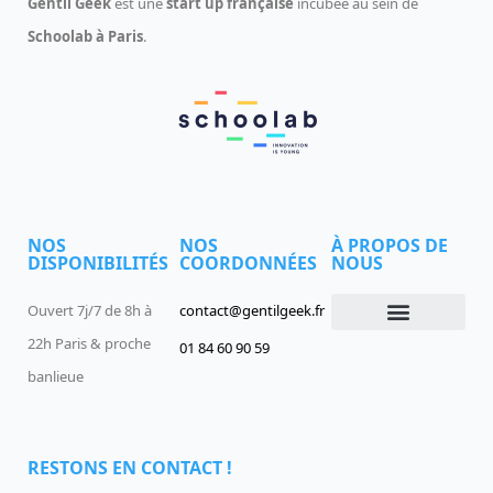
Gentil Geek
est une
start up française
incubée au sein de
Schoolab à Paris
.
NOS
NOS
À PROPOS DE
DISPONIBILITÉS
COORDONNÉES
NOUS
Ouvert 7j/7 de 8h à
contact@gentilgeek.fr
22h Paris & proche
01 84 60 90 59
Devenir un Gentil Geek
Qui sommes-nous
offres-d-emploi
banlieue
RESTONS EN CONTACT !