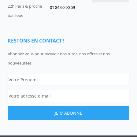
22h Paris & proche
01 84 60 90 59
Devenir un Gentil Geek
Qui sommes-nous
offres-d-emploi
banlieue
RESTONS EN CONTACT !
Abonnez vous pour recevoir nos tutos, nos offres et nos
nouveautées
JE M'ABONNE