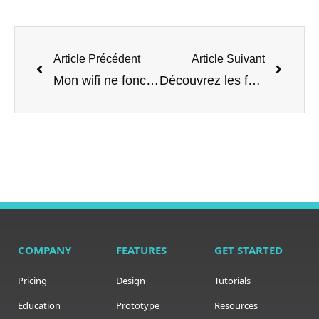
Article Précédent
Article Suivant
Mon wifi ne fonctionne plus, que faire ?
Découvrez les fonctionnalités de la nouvelle Livebox 7 d’Orange
COMPANY
FEATURES
GET STARTED
Pricing
Design
Tutorials
Education
Prototype
Resources