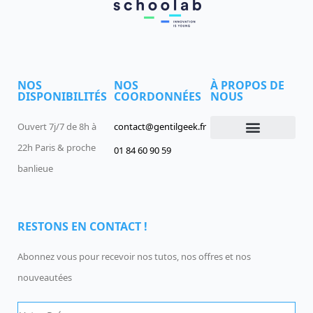
NOS
NOS
À PROPOS DE
DISPONIBILITÉS
COORDONNÉES
NOUS
Ouvert 7j/7 de 8h à
contact@gentilgeek.fr
22h Paris & proche
01 84 60 90 59
Devenir un Gentil Geek
Qui sommes-nous
offres-d-emploi
banlieue
RESTONS EN CONTACT !
Abonnez vous pour recevoir nos tutos, nos offres et nos
nouveautées