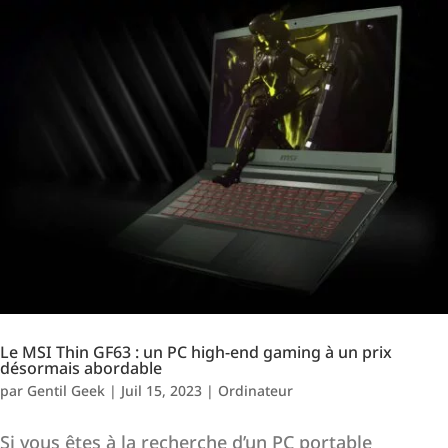
Le MSI Thin GF63 : un PC high-end gaming à un prix
désormais abordable
par
Gentil Geek
|
Juil 15, 2023
|
Ordinateur
Si vous êtes à la recherche d’un PC portable