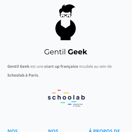
Gentil Geek
est une
start up française
incubée au sein de
Schoolab à Paris
.
NOS
NOS
À PROPOS DE