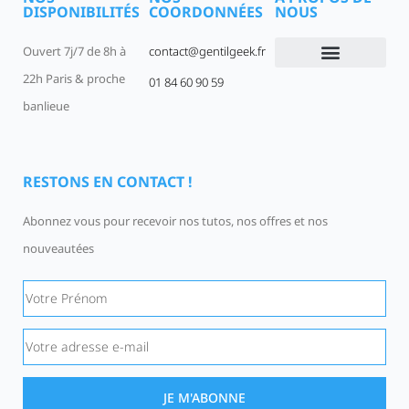
DISPONIBILITÉS
COORDONNÉES
NOUS
Ouvert 7j/7 de 8h à
contact@gentilgeek.fr
22h Paris & proche
01 84 60 90 59
Devenir un Gentil Geek
Qui sommes-nous
offres-d-emploi
banlieue
RESTONS EN CONTACT !
Abonnez vous pour recevoir nos tutos, nos offres et nos
nouveautées
JE M'ABONNE