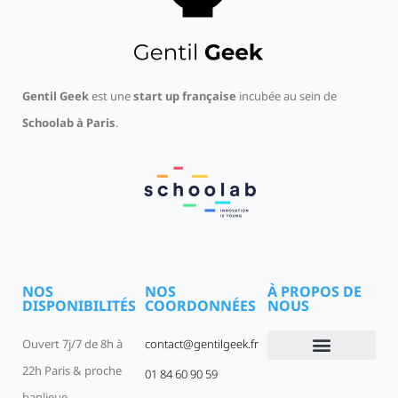
Gentil Geek
est une
start up française
incubée au sein de
Schoolab à Paris
.
NOS
NOS
À PROPOS DE
DISPONIBILITÉS
COORDONNÉES
NOUS
Ouvert 7j/7 de 8h à
contact@gentilgeek.fr
22h Paris & proche
01 84 60 90 59
Devenir un Gentil Geek
Qui sommes-nous
offres-d-emploi
banlieue