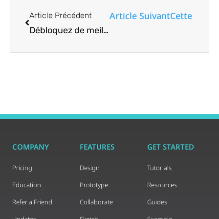
Article Suivant
Cette appli
Article Précédent
Débloquez de meilleurs résultats sur les applications Android avec ces hacks de recherche Google Play
COMPANY
FEATURES
GET STARTED
Pricing
Design
Tutorials
Education
Prototype
Resources
Refer a Friend
Collaborate
Guides
Updates
Sketch
Example