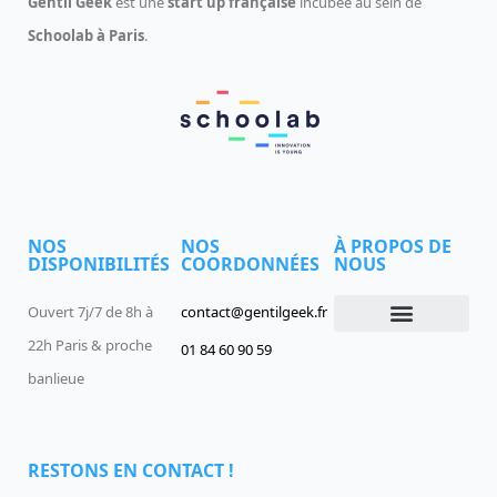
Gentil Geek
est une
start up française
incubée au sein de
Schoolab à Paris
.
NOS
NOS
À PROPOS DE
DISPONIBILITÉS
COORDONNÉES
NOUS
Ouvert 7j/7 de 8h à
contact@gentilgeek.fr
22h Paris & proche
01 84 60 90 59
Devenir un Gentil Geek
Qui sommes-nous
offres-d-emploi
banlieue
RESTONS EN CONTACT !