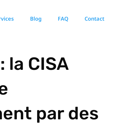
rvices
Blog
FAQ
Contact
: la CISA
e
ent par des