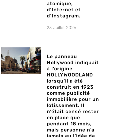
atomique,
d’Internet et
d’Instagram.
23 Juillet 2026
Le panneau
Hollywood indiquait
à l’origine
HOLLYWOODLAND
lorsqu’il a été
construit en 1923
comme publicité
immobilière pour un
lotissement. Il
n’était censé rester
en place que
pendant 18 mois,
mais personne n’a
jamais eu l’idée de