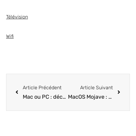
Télévision
Wifi
Article Précédent
Article Suivant
Mac ou PC : découvrez comment choisir le bon ordinateur pour vous
MacOS Mojave : tout savoir sur cette version du système d’exploitation