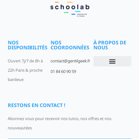
NOS
NOS
À PROPOS DE
DISPONIBILITÉS
COORDONNÉES
NOUS
Ouvert 7j/7 de 8h à
contact@gentilgeek.fr
22h Paris & proche
01 84 60 90 59
Devenir un Gentil Geek
Qui sommes-nous
offres-d-emploi
banlieue
RESTONS EN CONTACT !
Abonnez vous pour recevoir nos tutos, nos offres et nos
nouveautées