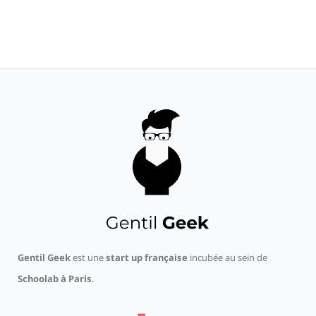
Gentil Geek
est une
start up française
incubée au sein de
Schoolab à Paris
.