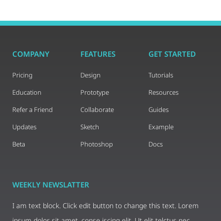
COMPANY
FEATURES
GET STARTED
Pricing
Design
Tutorials
Education
Prototype
Resources
Refer a Friend
Collaborate
Guides
Updates
Sketch
Example
Beta
Photoshop
Docs
WEEKLY NEWSLATTER
I am text block. Click edit button to change this text. Lorem
ipsum dolor sit amet, conse iscing elit. Ut elit telctus nec