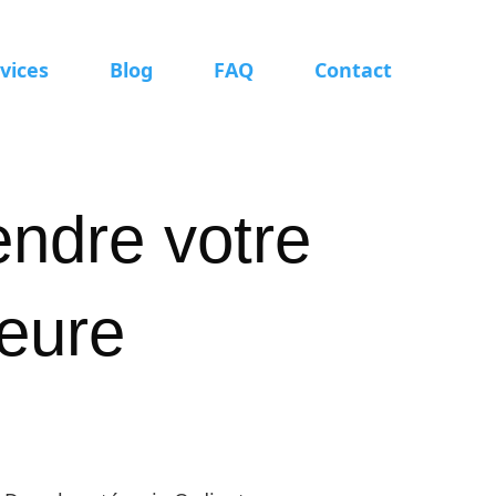
vices
Blog
FAQ
Contact
endre votre
leure