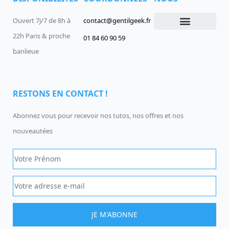
Ouvert 7j/7 de 8h à
contact@gentilgeek.fr
22h Paris & proche
01 84 60 90 59
Devenir un Gentil Geek
Qui sommes-nous
offres-d-emploi
banlieue
RESTONS EN CONTACT !
Abonnez vous pour recevoir nos tutos, nos offres et nos
nouveautées
JE M'ABONNE