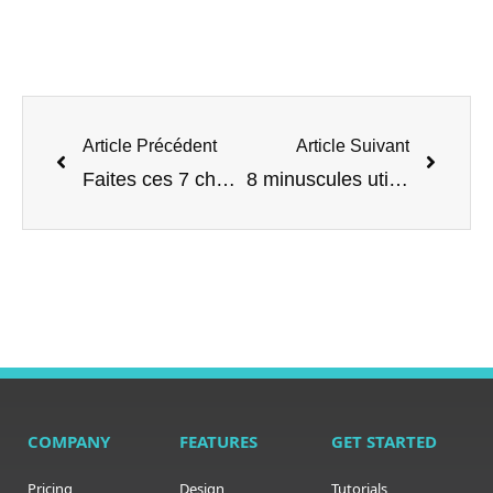
Article Précédent
Article Suivant
Faites ces 7 choses avant de vendre ou de donner votre PC Windows
8 minuscules utilitaires pour rendre votre expérience Linux encore meilleure
COMPANY
FEATURES
GET STARTED
Pricing
Design
Tutorials