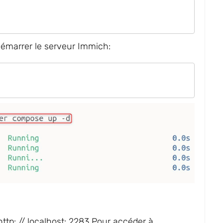
émarrer le serveur Immich:
http: // localhost: 2283
Pour accéder à