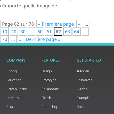
n’importe quelle image de...
Page 62 sur 78
« Première page
«
…
10
20
30
…
60
61
62
63
64
…
70
…
»
Dernière page »
COMPANY
FEATURES
GET STARTED
Pricing
Design
Tutorials
Education
Prototype
Resources
Refer a Friend
Collaborate
Guides
Updates
Sketch
Example
Beta
Photoshop
Docs