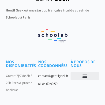
Gentil Geek
est une
start up française
incubée au sein de
Schoolab à Paris
.
NOS
NOS
À PROPOS DE
DISPONIBILITÉS
COORDONNÉES
NOUS
Ouvert 7j/7 de 8h à
contact@gentilgeek.fr
22h Paris & proche
01 84 60 90 59
Devenir un Gentil Geek
Qui sommes-nous
offres-d-emploi
banlieue