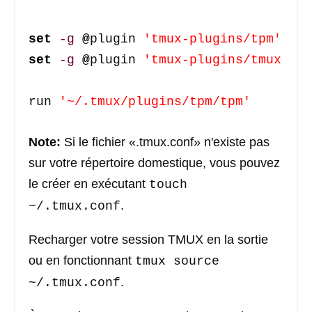
set
-g
@
plugin 
'tmux-plugins/tpm'
set
-g
@
plugin 
'tmux-plugins/tmux-sen
run 
'~/.tmux/plugins/tpm/tpm'
Note:
Si le fichier «.tmux.conf» n'existe pas
sur votre répertoire domestique, vous pouvez
le créer en exécutant
touch
.
~/.tmux.conf
Recharger votre session TMUX en la sortie
ou en fonctionnant
tmux source
.
~/.tmux.conf