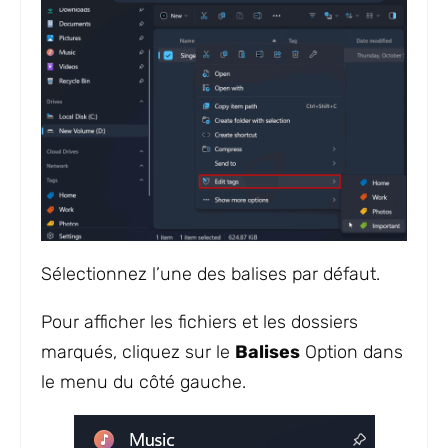
Sélectionnez l’une des balises par défaut.
Pour afficher les fichiers et les dossiers
marqués, cliquez sur le
Balises
Option dans
le menu du côté gauche.