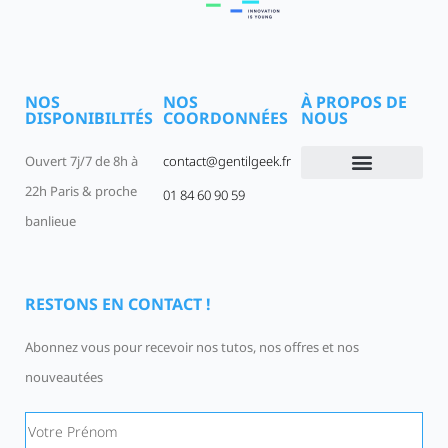
NOS
NOS
À PROPOS DE
DISPONIBILITÉS
COORDONNÉES
NOUS
Ouvert 7j/7 de 8h à
contact@gentilgeek.fr
22h Paris & proche
01 84 60 90 59
Devenir un Gentil Geek
Qui sommes-nous
offres-d-emploi
banlieue
RESTONS EN CONTACT !
Abonnez vous pour recevoir nos tutos, nos offres et nos
nouveautées