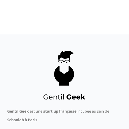
Gentil Geek
est une
start up française
incubée au sein de
Schoolab à Paris
.