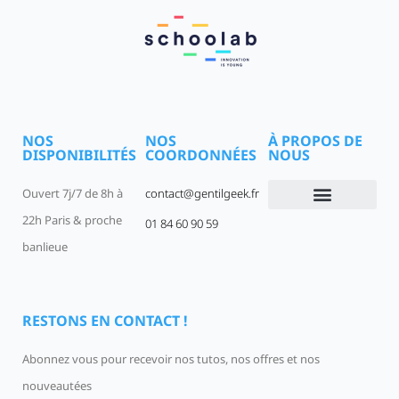
NOS
NOS
À PROPOS DE
DISPONIBILITÉS
COORDONNÉES
NOUS
Ouvert 7j/7 de 8h à
contact@gentilgeek.fr
22h Paris & proche
01 84 60 90 59
Devenir un Gentil Geek
Qui sommes-nous
offres-d-emploi
banlieue
RESTONS EN CONTACT !
Abonnez vous pour recevoir nos tutos, nos offres et nos
nouveautées