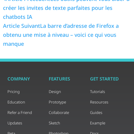
créer les invites de texte parfaites pour les
chatbots IA
Article Suivant
La barre d’adresse de Firefox a
obtenu une mise à niveau – voici ce qui vous
manque
COMPANY
FEATURES
GET STARTED
Pricing
Design
Tutorials
Education
Prototype
Resources
Refer a Friend
Collaborate
Guides
Updates
Sketch
Example
Beta
Photoshop
Docs