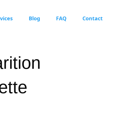
vices
Blog
FAQ
Contact
rition
ette