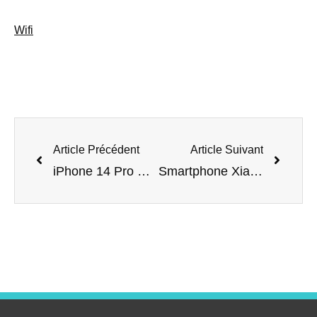
Wifi
Article Précédent
Article Suivant
iPhone 14 Pro Max et 14 Pro : une offre incontournable chez Amazon
Smartphone Xiaomi 12X 5G : Une offre exceptionnelle à ne pas manquer