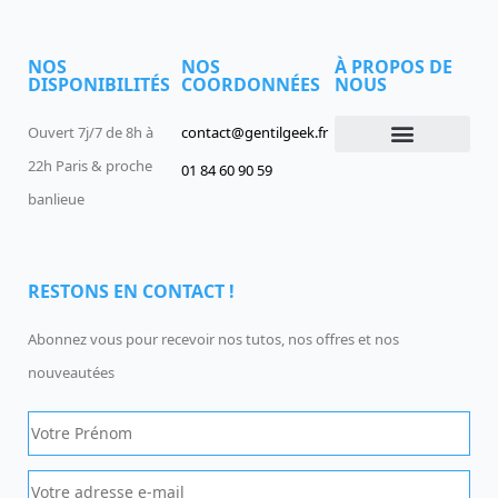
NOS
NOS
À PROPOS DE
DISPONIBILITÉS
COORDONNÉES
NOUS
Ouvert 7j/7 de 8h à
contact@gentilgeek.fr
22h Paris & proche
01 84 60 90 59
Devenir un Gentil Geek
Qui sommes-nous
offres-d-emploi
banlieue
RESTONS EN CONTACT !
Abonnez vous pour recevoir nos tutos, nos offres et nos
nouveautées